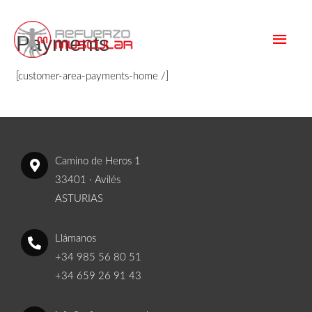
Payments
[customer-area-payments-home /]
Camino de Heros 1
33401 · Avilés
ASTURIAS
Llámanos
+34 985 56 80 51
+34 659 26 91 43