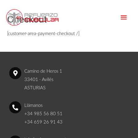
Checkout
[customer-area-payment-checkout /]
Camino de Heros 1
33401 · Avilés
ASTURIAS
Llámanos
+34 985 56 80 51
+34 659 26 91 43