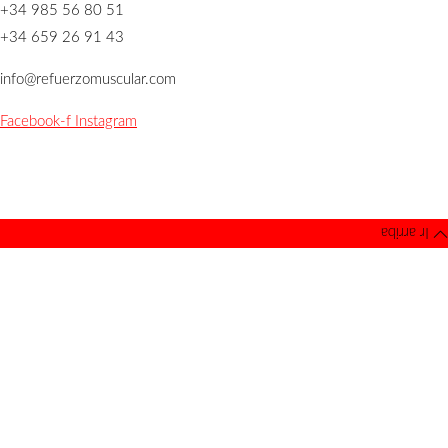
+34 985 56 80 51
+34 659 26 91 43
info@refuerzomuscular.com
Facebook-f
Instagram
Política de Privacidad
|
Aviso Legal
Copyright © 2019 Refuerzo Muscular |
Desarrollado por Visual5
Ir arriba