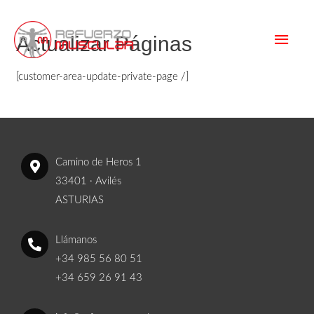
Actualizar Páginas
[customer-area-update-private-page /]
Camino de Heros 1
33401 · Avilés
ASTURIAS
Llámanos
+34 985 56 80 51
+34 659 26 91 43