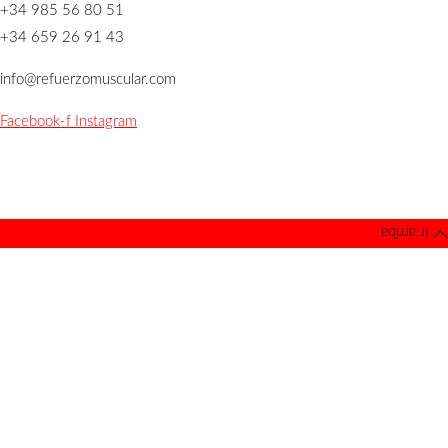
+34 985 56 80 51
+34 659 26 91 43
info@refuerzomuscular.com
Facebook-f
Instagram
Política de Privacidad
|
Aviso Legal
Copyright © 2019 Refuerzo Muscular |
Desarrollado por Visual5
Ir arriba